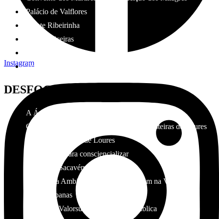
Palácio de Valflores
Frente Ribeirinha
Paul Caniceiras
Quinta do Alexandre
Instagram
Transportes
DESFOCO
A Água é de Todos
Conselho Consultivo Parque Várzea e Costeiras de Loures
Retrato Ambiental de Loures
Comemorar para consciencializar
Siphão de Sacavém
Plataforma Ambiental Para a Reciclagem na Valorsul
Hortas urbanas
Defesa da Valorsul como Empresa Pública