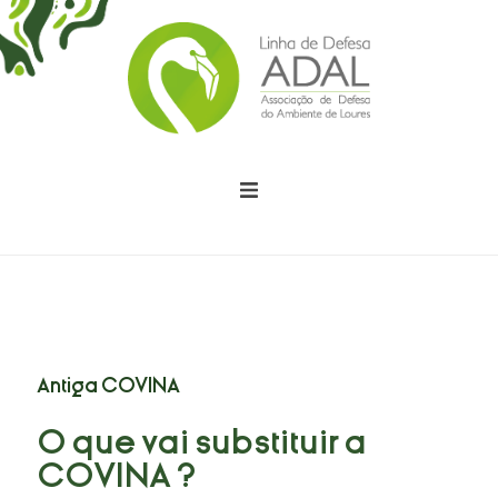
Somos
Fazemos
Dizemos
Antiga COVINA
Estamos
O que vai substituir a
Causas
COVINA ?