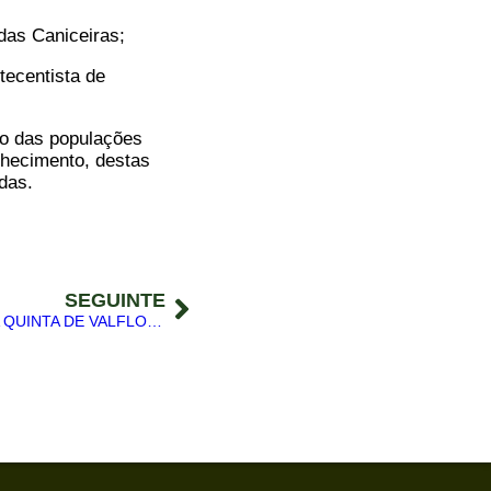
 das Caniceiras;
tecentista de
mo das populações
nhecimento, destas
das.
SEGUINTE
ZONA ESPECIAL DE PROTECÇÃO DA QUINTA DE VALFLORES