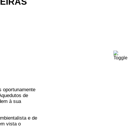
CEIRAS
s oportunamente
 Aquedutos de
rdem à sua
mbientalista e de
em vista o