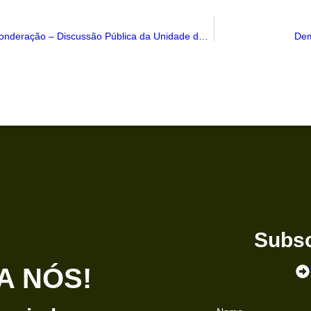
Contestação ao Relatório de Ponderação – Discussão Pública da Unidade de Execução do Quartel de Sacavém
Dem
Subsc
A NÓS!