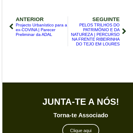
ANTERIOR
SEGUINTE
Projecto Urbanístico para a
PELOS TRILHOS DO
ex-COVINA | Parecer
PATRIMÓNIO E DA
Preliminar da ADAL
NATUREZA | PERCURSO
NA FRENTE RIBEIRINHA
DO TEJO EM LOURES
JUNTA-TE A NÓS!
Torna-te Associado
Clique aqui