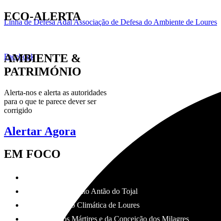
ECO-ALERTA
Linha de Defesa Adal Associação de Defesa do Ambiente de Loures
AMBIENTE &
Facebook
PATRIMÓNIO
Alerta-nos e alerta as autoridades
para o que te parece dever ser
corrigido
Alertar Agora
EM FOCO
LRS Águas Mil
Aquedutos de Santo Antão do Tojal
Plano de Acção Climática de Loures
Convento dos Mártires e da Conceição dos Milagres