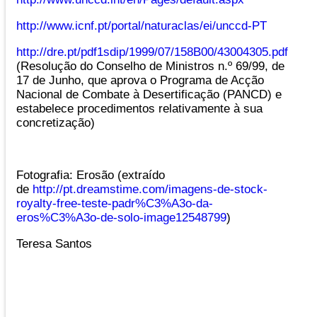
http://www.icnf.pt/portal/naturaclas/ei/unccd-PT
http://dre.pt/pdf1sdip/1999/07/158B00/43004305.pdf
(Resolução do Conselho de Ministros n.º 69/99, de
17 de Junho, que aprova o Programa de Acção
Nacional de Combate à Desertificação (PANCD) e
estabelece procedimentos relativamente à sua
concretização)
Fotografia: Erosão (extraído
de
http://pt.dreamstime.com/imagens-de-stock-
royalty-free-teste-padr%C3%A3o-da-
eros%C3%A3o-de-solo-image12548799
)
Teresa Santos