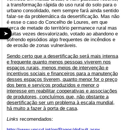
a transformação rápida do uso rural do solo para o
urbano consolidado, nem sempre fará ainda sentido
falar-se da problemática da desertificação. Mas não
é esse o caso do Concelho de Loures, em que
cerca de metade do território permanece rural mas
➤
muitas vezes desvalorizado, votado ao abandono e
sofrendo episódios algo frequentes de incêndios e
de erosão de zonas vulneráveis.
Sendo certo que a desertificação será mais intensa
e frequente quanto menos pessoas viverem nos
espaços rurais, menos meios de intervenção e
incentivos sociais e financeiros para a manutenção
desses espaços tiverem, quanto menor for o preço
dos bens e serviços produzidos e menor o
interesse em reabilitar cooperativas e associações
de produtores, concluímos que, não obstante a
desertificação ser um problema à escala mundial,
há muito a fazer à porta de casa
.
Links
recomendados:
http://www.unccd.int/en/Pages/default.aspx