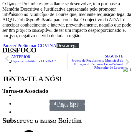
O Parecer Preliminar que adiante se desenvolve, tem por base a
Palácio de Valflores
Memória Descritiva e Justificativa apresentada pelo promotor
Frente Ribeirinha
urbanístico ao Município de Loures que, mediante requisição legal da
ADAL, foi disponibilizada para consulta. O objectivo da ADAL é
Paul Caniceiras
antecipar conhecimento e intervir, preventivamente, naquilo que pode
Quinta do Alexandre
ser um projecto susceptível de ter um impacto desproporcionado e,
por isso, negativo na vida de toda a região.
Transportes
Parecer Preliminar COVINA
Descarregar
DESFOCO
SEGUINTE
ANTERIOR
Projeto de Regulamento Municipal de
O que vai substituir a COVINA ?
A Água é de Todos
Utilização do Percurso Ciclo-Pedonal
Ribeirinho de Loures
Conselho Consultivo Parque Várzea e Costeiras de Loures
JUNTA-TE A NÓS!
Retrato Ambiental de Loures
Comemorar para consciencializar
Torna-te Associado
Siphão de Sacavém
Plataforma Ambiental Para a Reciclagem na Valorsul
Clique aqui
Hortas urbanas
Subscreve o nosso Boletim
Defesa da Valorsul como Empresa Pública