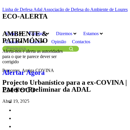
Linha de Defesa Adal Associação de Defesa do Ambiente de Loures
ECO-ALERTA
AMBIENTE &
Somos
Fazemos
Dizemos
Estamos
PATRIMÓNIO
Causas
Casos
Opinião
Contactos
Alerta-nos e alerta as autoridades
para o que te parece dever ser
corrigido
Pareceres
,
Antiga COVINA
Alertar Agora
Projecto Urbanístico para a ex-COVINA |
Parecer Preliminar da ADAL
EM FOCO
Abril 19, 2025
LRS Águas Mil
Aquedutos de Santo Antão do Tojal
Plano de Acção Climática de Loures
Convento dos Mártires e da Conceição dos Milagres