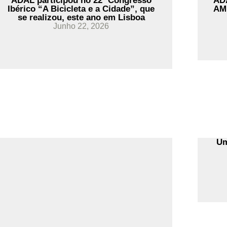
ADAL participou no 22º Congresso
AD
Ibérico “A Bicicleta e a Cidade”, que
AM
se realizou, este ano em Lisboa
Junho 22, 2026
Um
Ler Mais