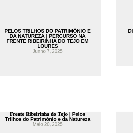
PELOS TRILHOS DO PATRIMÓNIO E
D
DA NATUREZA | PERCURSO NA
FRENTE RIBEIRINHA DO TEJO EM
LOURES
Junho 7, 2025
𝐅𝐫𝐞𝐧𝐭𝐞 𝐑𝐢𝐛𝐞𝐢𝐫𝐢𝐧𝐡𝐚 𝐝𝐨 𝐓𝐞𝐣𝐨 | Pelos
Trilhos do Património e da Natureza
Maio 20, 2025