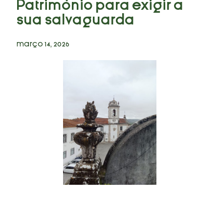
Património para exigir a
Casos
sua salvaguarda
Opinião
março 14, 2026
Contactos